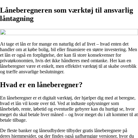
Låneberegneren som værktøj til ansvarlig
låntagning
At tage et lån er for mange en naturlig del af livet – hvad enten det
handler om at købe bolig, bil eller finansiere en større investering. Men
et lån er også en forpligtelse, der kan få store konsekvenser for
privatøkonomien, hvis det ikke håndteres med omtanke. Her kan en
låneberegner være et enkelt, men effektivt værktøj til at skabe overblik
og træffe ansvarlige beslutninger.
Hvad er en låneberegner?
En låneberegner er et digitalt værktøj, der hjælper dig med at beregne,
hvad et lån vil koste over tid. Ved at indtaste oplysninger som
lånebeløb, rente, løbetid og eventuelle gebyrer kan du hurtigt se, hvor
meget du skal betale hver måned – og hvor meget du i alt kommer til at
betale tilbage.
De fleste banker og låneudbydere tilbyder gratis låneberegnere på
deres hjemmesider, og der findes også uafhængige versioner, hvor du