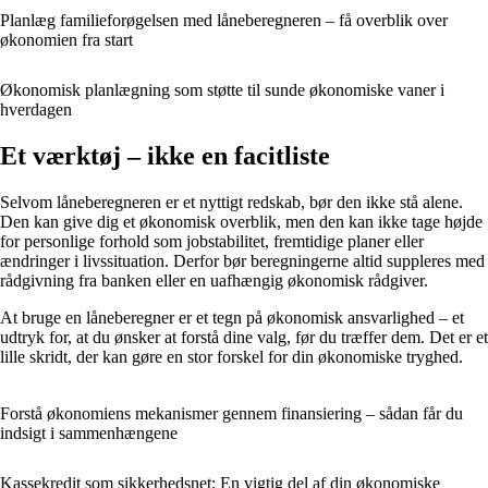
Planlæg familieforøgelsen med låneberegneren – få overblik over
økonomien fra start
Økonomisk planlægning som støtte til sunde økonomiske vaner i
hverdagen
Et værktøj – ikke en facitliste
Selvom låneberegneren er et nyttigt redskab, bør den ikke stå alene.
Den kan give dig et økonomisk overblik, men den kan ikke tage højde
for personlige forhold som jobstabilitet, fremtidige planer eller
ændringer i livssituation. Derfor bør beregningerne altid suppleres med
rådgivning fra banken eller en uafhængig økonomisk rådgiver.
At bruge en låneberegner er et tegn på økonomisk ansvarlighed – et
udtryk for, at du ønsker at forstå dine valg, før du træffer dem. Det er et
lille skridt, der kan gøre en stor forskel for din økonomiske tryghed.
Forstå økonomiens mekanismer gennem finansiering – sådan får du
indsigt i sammenhængene
Kassekredit som sikkerhedsnet: En vigtig del af din økonomiske