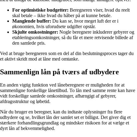
For optimistiske budgetter:
Beregneren viser, hvad du reelt
skal betale – ikke hvad du håber på at kunne betale.
Manglende buffer:
Du kan se, hvor meget luft der er i
økonomien, hvis uforudsete udgifter opstår.
Skjulte omkostninger:
Nogle beregnere inkluderer gebyrer og
etableringsomkostninger, så du får et mere retvisende billede af
den samlede pris.
Ved at bruge beregneren som en del af din beslutningsproces tager du
et aktivt skridt mod at låne med omtanke.
Sammenlign lån på tværs af udbydere
En anden vigtig funktion ved låneberegnere er muligheden for at
sammenligne forskellige lånetilbud. To lån med samme rente kan have
vidt forskellige samlede omkostninger, afhængigt af gebyrer,
afdragsstruktur og løbetid.
Når du bruger en beregner, kan du indtaste oplysninger fra flere
udbydere og se, hvilket lån der samlet set er billigst. Det giver dig et
stærkere forhandlingsgrundlag og mindsker risikoen for at vælge et
dyrt lån af bekvemmelighed.