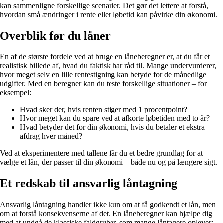
kan sammenligne forskellige scenarier. Det gør det lettere at forstå,
hvordan små ændringer i rente eller løbetid kan påvirke din økonomi.
Overblik før du låner
En af de største fordele ved at bruge en låneberegner er, at du får et
realistisk billede af, hvad du faktisk har råd til. Mange undervurderer,
hvor meget selv en lille rentestigning kan betyde for de månedlige
udgifter. Med en beregner kan du teste forskellige situationer – for
eksempel:
Hvad sker der, hvis renten stiger med 1 procentpoint?
Hvor meget kan du spare ved at afkorte løbetiden med to år?
Hvad betyder det for din økonomi, hvis du betaler et ekstra
afdrag hver måned?
Ved at eksperimentere med tallene får du et bedre grundlag for at
vælge et lån, der passer til din økonomi – både nu og på længere sigt.
Et redskab til ansvarlig låntagning
Ansvarlig låntagning handler ikke kun om at få godkendt et lån, men
om at forstå konsekvenserne af det. En låneberegner kan hjælpe dig
med at undgå de klassiske faldgruber, som mange låntagere oplever: