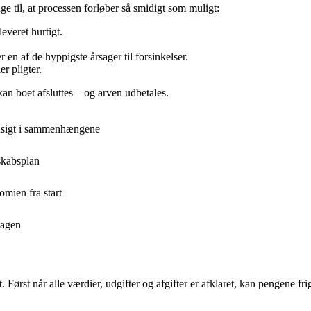
 til, at processen forløber så smidigt som muligt:
everet hurtigt.
en af de hyppigste årsager til forsinkelser.
er pligter.
kan boet afsluttes – og arven udbetales.
ndsigt i sammenhængene
skabsplan
mien fra start
dagen
Først når alle værdier, udgifter og afgifter er afklaret, kan pengene frig