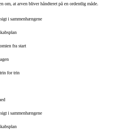
en om, at arven bliver håndteret på en ordentlig måde.
ndsigt i sammenhængene
skabsplan
mien fra start
dagen
in for trin
hed
ndsigt i sammenhængene
skabsplan