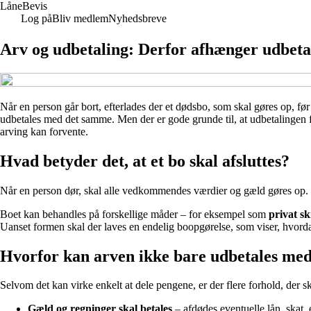
Låne
Bevis
Log på
Bliv medlem
Nyhedsbreve
Arv og udbetaling: Derfor afhænger udbetal
Når en person går bort, efterlades der et dødsbo, som skal gøres op, fø
udbetales med det samme. Men der er gode grunde til, at udbetalingen 
arving kan forvente.
Hvad betyder det, at et bo skal afsluttes?
Når en person dør, skal alle vedkommendes værdier og gæld gøres op.
Boet kan behandles på forskellige måder – for eksempel som
privat sk
Uanset formen skal der laves en endelig boopgørelse, som viser, hvord
Hvorfor kan arven ikke bare udbetales me
Selvom det kan virke enkelt at dele pengene, er der flere forhold, der sk
Gæld og regninger skal betales
– afdødes eventuelle lån, skat, 