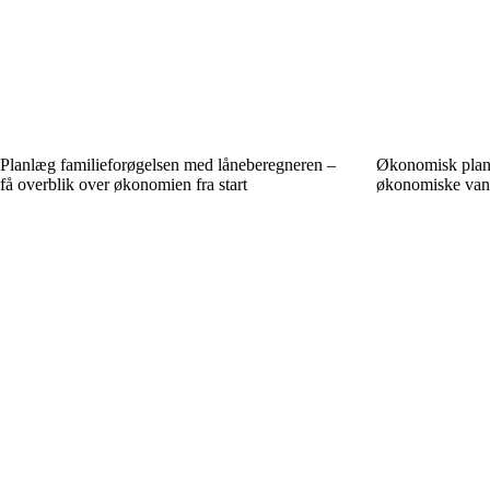
Planlæg familieforøgelsen med låneberegneren –
Økonomisk planl
få overblik over økonomien fra start
økonomiske vane