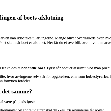
ingen af boets afslutning
r arven kan udbetales til arvingerne. Mange bliver overraskede over, hv
først sker, når boet er afsluttet. Her får du et overblik over, hvorda
 Det kaldes at
behandle boet
. Først når boet er afsluttet, ved man præci
ifte
, hvor arvingerne selv står for opgørelsen, eller som
bobestyrerbo
,
an formuen fordeles.
d det samme?
al være på plads først:
elregninger og andre udgifter skal dækkes, før arvingerne får noget.