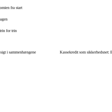
mien fra start
dagen
in for trin
ndsigt i sammenhængene
Kassekredit som sikkerhedsnet: 