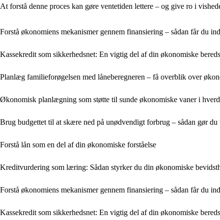
At forstå denne proces kan gøre ventetiden lettere – og give ro i vished
Forstå økonomiens mekanismer gennem finansiering – sådan får du i
Kassekredit som sikkerhedsnet: En vigtig del af din økonomiske bered
Planlæg familieforøgelsen med låneberegneren – få overblik over økono
Økonomisk planlægning som støtte til sunde økonomiske vaner i hver
Brug budgettet til at skære ned på unødvendigt forbrug – sådan gør du tr
Forstå lån som en del af din økonomiske forståelse
Kreditvurdering som læring: Sådan styrker du din økonomiske bevidst
Forstå økonomiens mekanismer gennem finansiering – sådan får du i
Kassekredit som sikkerhedsnet: En vigtig del af din økonomiske bered