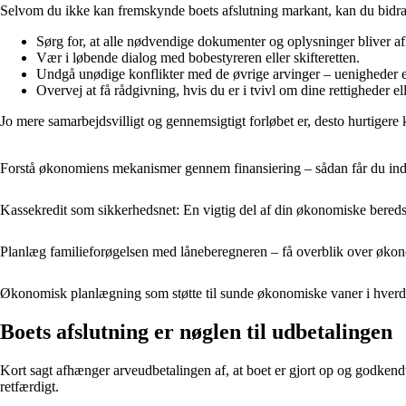
Selvom du ikke kan fremskynde boets afslutning markant, kan du bidrage
Sørg for, at alle nødvendige dokumenter og oplysninger bliver afl
Vær i løbende dialog med bobestyreren eller skifteretten.
Undgå unødige konflikter med de øvrige arvinger – uenigheder er 
Overvej at få rådgivning, hvis du er i tvivl om dine rettigheder ell
Jo mere samarbejdsvilligt og gennemsigtigt forløbet er, desto hurtigere 
Forstå økonomiens mekanismer gennem finansiering – sådan får du i
Kassekredit som sikkerhedsnet: En vigtig del af din økonomiske bered
Planlæg familieforøgelsen med låneberegneren – få overblik over økono
Økonomisk planlægning som støtte til sunde økonomiske vaner i hver
Boets afslutning er nøglen til udbetalingen
Kort sagt afhænger arveudbetalingen af, at boet er gjort op og godkendt. 
retfærdigt.