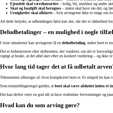
Ejendele skal værdiansættes
– bolig, bil, smykker og andre ak
Skat og boafgift skal beregnes
– staten skal have sin del, og før
Uenigheder skal afklares
– hvis arvingerne ikke er enige om fo
Alt dette betyder, at udbetalingen først kan ske, når der er sikkerhed for, 
Deludbetalinger – en mulighed i nogle tilfæ
I visse situationer kan arvingerne få en
deludbetaling
, inden boet er en
Det er bobestyreren eller skifteretten, der vurderer, om det er forsvarl
vigtigt at huske, at det altid sker efter en konkret vurdering – og ikke 
Hvor lang tid tager det at få udbetalt arven
Tidsrammen afhænger af, hvor kompliceret boet er. Et simpelt bo kan væ
Som tommelfingerregel gælder, at
boet skal være afsluttet inden et å
Det kan derfor være en god idé at have realistiske forventninger og pl
Hvad kan du som arving gøre?