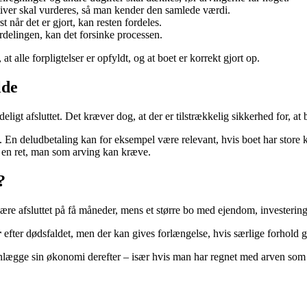
tiver skal vurderes, så man kender den samlede værdi.
st når det er gjort, kan resten fordeles.
rdelingen, kan det forsinke processen.
at alle forpligtelser er opfyldt, og at boet er korrekt gjort op.
lde
deligt afsluttet. Det kræver dog, at der er tilstrækkelig sikkerhed for, at 
igt. En deludbetaling kan for eksempel være relevant, hvis boet har store
er en ret, man som arving kan kræve.
?
re afsluttet på få måneder, mens et større bo med ejendom, investeringe
r
efter dødsfaldet, men der kan gives forlængelse, hvis særlige forhold 
anlægge sin økonomi derefter – især hvis man har regnet med arven som 